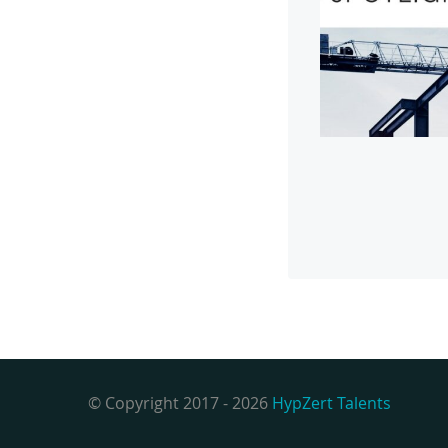
© Copyright 2017 - 2026
HypZert Talents