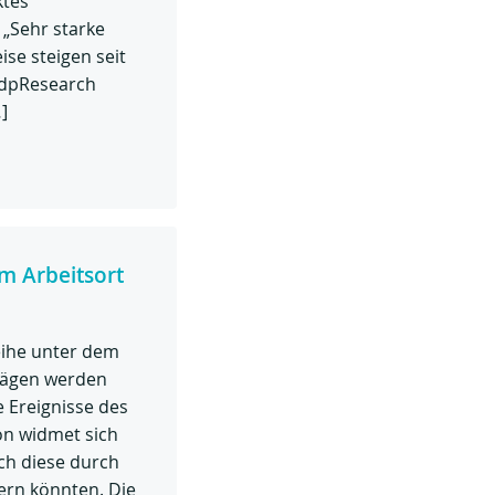
ktes
 „Sehr starke
ise steigen seit
vdpResearch
]
m Arbeitsort
eihe unter dem
trägen werden
 Ereignisse des
on widmet sich
ch diese durch
ern könnten. Die