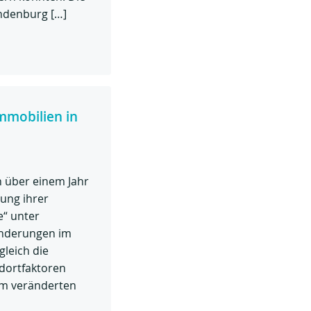
ndenburg […]
mmobilien in
h über einem Jahr
ung ihrer
e“ unter
änderungen im
leich die
ndortfaktoren
em veränderten