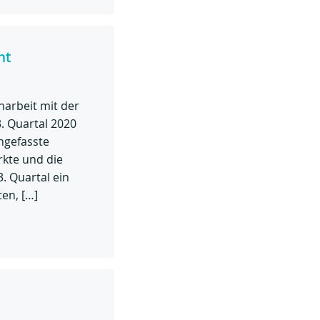
ht
arbeit mit der
. Quartal 2020
ngefasste
rkte und die
. Quartal ein
ten, […]